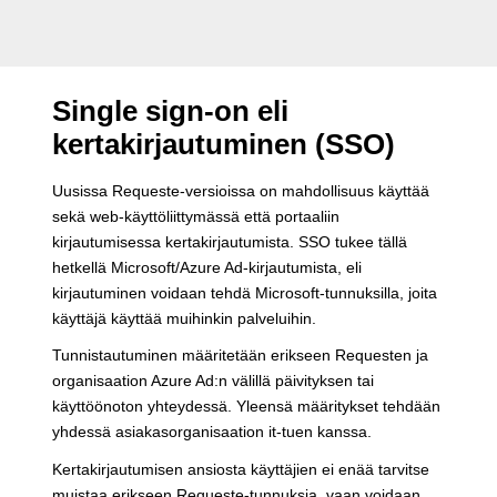
Single sign-on eli
kertakirjautuminen (SSO)
Uusissa Requeste-versioissa on mahdollisuus käyttää
sekä web-käyttöliittymässä että portaaliin
kirjautumisessa kertakirjautumista. SSO tukee tällä
hetkellä Microsoft/Azure Ad-kirjautumista, eli
kirjautuminen voidaan tehdä Microsoft-tunnuksilla, joita
käyttäjä käyttää muihinkin palveluihin.
Tunnistautuminen määritetään erikseen Requesten ja
organisaation Azure Ad:n välillä päivityksen tai
käyttöönoton yhteydessä. Yleensä määritykset tehdään
yhdessä asiakasorganisaation it-tuen kanssa.
Kertakirjautumisen ansiosta käyttäjien ei enää tarvitse
muistaa erikseen Requeste-tunnuksia, vaan voidaan