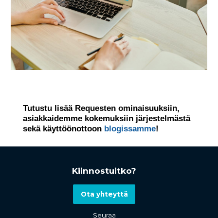
Tutustu lisää Requesten ominaisuuksiin,
asiakkaidemme kokemuksiin järjestelmästä
sekä käyttöönottoon
blogissamme
!
Kiinnostuitko?
Ota yhteyttä
Seuraa