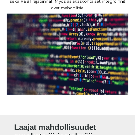
sekä REST rajapinnat. Myös asiakaskohtaiset integroinnit
ovat mahdollisia.
Laajat mahdollisuudet