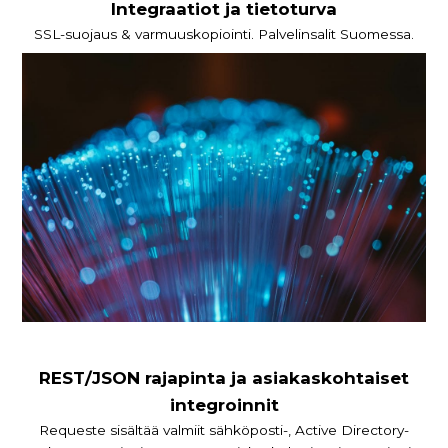
Integraatiot ja tietoturva
SSL-suojaus & varmuuskopiointi. Palvelinsalit Suomessa.
REST/JSON rajapinta ja asiakaskohtaiset
integroinnit
Requeste sisältää valmiit sähköposti-, Active Directory-