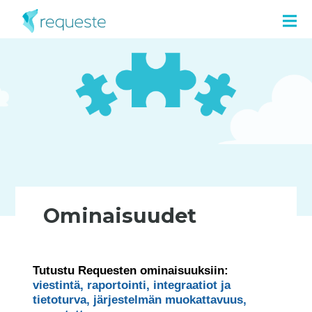
Ominaisuudet
Tutustu Requesten ominaisuuksiin:
viestintä,
raportointi,
integraatiot ja
tietoturva,
järjestelmän muokattavuus,