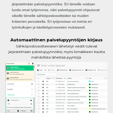
järjestelmään palvelupyynnöiksi. E
ri tiimeille voidaan
luoda omat työjononsa, näin palvelupyynnöt ohjautuvat
oikeille tiimeille sähköpostiosoitteiden tai muiden
kriteerien perusteella. E
ri työjonoissa voi toimia eri
työnkulkujen ja käsittelyprosessien mukaisesti.
Automaattinen palvelupyyntöjen kirjaus
Sähköpostiosoitteeseen lähetetyt viestit tulevat
järjestelmään palvelupyynnöiksi, myös lomakkeen kautta
mahdollista lähettää pyyntöjä.