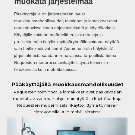
muokata järjestelmää
Pääkäyttäjällä on järjestelmään laajat
muokkausmahdollisuudet; toiminnot ja lomakkeet ovat
muokattavissa ilman ohjelmointityötä ja käyttökatkoja.
Käyttäjille voidaan määritellä erilaisia rooleja ja
profiileita, näin tietylle käyttäjäryhmälle voidaan näyttää
vain heille kuuluvat tiedot. Automaattisilla hälytyksillä
järjestelmästä saadaan reaaliajassa tarpeellista tietoa.
Requesten moderni selainkäyttöliittymä toimii niin
tietokoneilla kuin mobiililaitteissa.
Pääkäyttäjällä muokkausmahdollisuudet
Requesten toiminnot ja lomakkeet ovat pääkäyttäjän
muokattavissa ilman ohjelmointityötä ja käyttökatkoja.
Requesten moderni selainkäyttöliittymä toimii niin
tietokoneilla kuin mobiililaittaissa