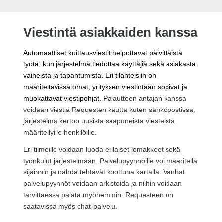
Viestintä asiakkaiden kanssa
Automaattiset kuittausviestit helpottavat päivittäistä
työtä, kun järjestelmä tiedottaa käyttäjiä sekä asiakasta
vaiheista ja tapahtumista. Eri tilanteisiin on
määriteltävissä omat, yrityksen viestintään sopivat ja
muokattavat viestipohjat. P
alautteen antajan kanssa
voidaan viestiä Requesten kautta kuten sähköpostissa,
järjestelmä kertoo uusista saapuneista viesteistä
määritellyille henkilöille.
Eri tiimeille voidaan luoda erilaiset lomakkeet sekä
työnkulut järjestelmään. P
alvelupyynnöille voi määritellä
sijainnin ja nähdä tehtävät koottuna kartalla.
Vanhat
palvelupyynnöt voidaan arkistoida ja niihin voidaan
tarvittaessa palata myöhemmin.
Requesteen on
saatavissa myös chat-palvelu.