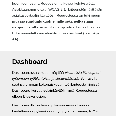
huomioon osana Requesten jatkuvaa kehitystyötä.
Asiakkaanamme saat WCAG 2.1 -kriteeristön täyttävän
asiakasportaalin käyttöösi. Requestessa on tuki muun
muassa
ruudunlukuohjelmille
sekä
pelkästään
näppäimistöllä
sivustolla navigointiin. Portaali täyttää
EU:n saavutettavuusdirektiivin vaatimukset (tasot A ja
AA).
Dashboard
Dashboardissa voidaan näyttää
visuaalisia tilastoja eri
työjonojen työtilanteista ja tikettimääristä
. Sen avulla
saat paremman kokonaiskuvan työtilanteesta tiimissä.
Dashboard korvaa selainkäyttöliittymä Requestessa
olleen Etusivu-osion.
Dashboardilla on tässä julkaisun ensivaiheessa
käytettävissä pylväskaavio, ympyrädiagrammi, NPS-