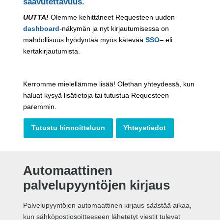
saavutettavuus.
UUTTA!
Olemme kehittäneet Requesteen uuden
dashboard
-näkymän ja nyt kirjautumisessa on
mahdollisuus hyödyntää myös kätevää
SSO
– eli
kertakirjautumista.
Kerromme mielellämme lisää! Olethan yhteydessä, kun
haluat kysyä lisätietoja tai tutustua Requesteen
paremmin.
Tutustu hinnoitteluun
Yhteystiedot
Automaattinen
palvelupyyntöjen kirjaus
Palvelupyyntöjen automaattinen kirjaus säästää aikaa,
kun sähköpostiosoitteeseen lähetetyt viestit tulevat